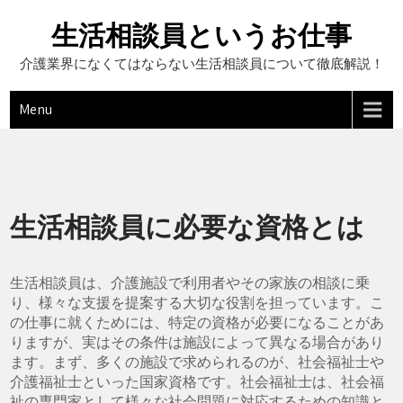
Skip
to
生活相談員というお仕事
content
介護業界になくてはならない生活相談員について徹底解説！
Menu
生活相談員に必要な資格とは
生活相談員は、介護施設で利用者やその家族の相談に乗
り、様々な支援を提案する大切な役割を担っています。こ
の仕事に就くためには、特定の資格が必要になることがあ
りますが、実はその条件は施設によって異なる場合があり
ます。まず、多くの施設で求められるのが、社会福祉士や
介護福祉士といった国家資格です。社会福祉士は、社会福
祉の専門家として様々な社会問題に対応するための知識と